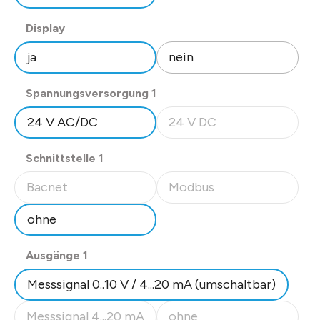
auswählen
Display
ja
nein
auswählen
Spannungsversorgung 1
24 V AC/DC
24 V DC
(Diese Option ist zurzeit nicht
auswählen
Schnittstelle 1
Bacnet
Modbus
(Diese Option ist zurzeit nicht verfügbar.)
(Diese Option ist zurzeit nicht
ohne
auswählen
Ausgänge 1
Messsignal 0..10 V / 4...20 mA (umschaltbar)
Messsignal 4...20 mA
ohne