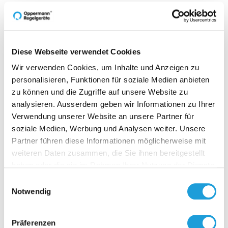
Technische Daten
Downloads
Diese Webseite verwendet Cookies
Wir verwenden Cookies, um Inhalte und Anzeigen zu
personalisieren, Funktionen für soziale Medien anbieten
zu können und die Zugriffe auf unsere Website zu
analysieren. Ausserdem geben wir Informationen zu Ihrer
Verwendung unserer Website an unsere Partner für
Zubehör
soziale Medien, Werbung und Analysen weiter. Unsere
Partner führen diese Informationen möglicherweise mit
weiteren Daten zusammen, die Sie ihnen bereitgestellt
haben oder die sie im Rahmen Ihrer Nutzung der Dienste
gesammelt haben. Weiter Infos unter
Datenschutz
Einwilligungsauswahl
Notwendig
F-13
Präferenzen
Luftkanalf