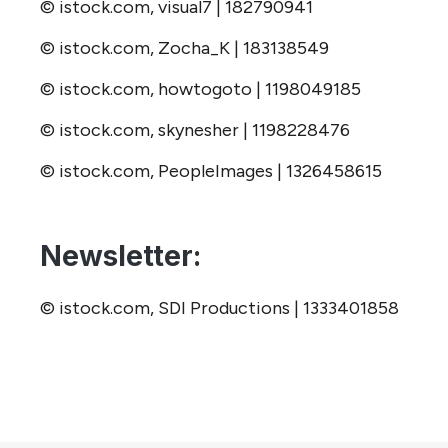
© istock.com, visual7 | 182790941
© istock.com, Zocha_K | 183138549
© istock.com, howtogoto | 1198049185
© istock.com, skynesher | 1198228476
© istock.com, PeopleImages | 1326458615
Newsletter:
© istock.com, SDI Productions | 1333401858