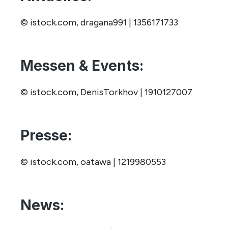
© istock.com, dragana991 | 1356171733
Messen & Events:
© istock.com, DenisTorkhov | 1910127007
Presse:
© istock.com, oatawa | 1219980553
News: