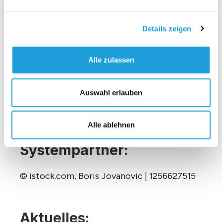
© DC Developments | Sedelhöfe Ulm
Details zeigen
© Oppermann | StreamTower Berlin
Alle zulassen
Unternehmen:
Auswahl erlauben
© istock.com, GaudiLab | 1438443798
Alle ablehnen
Systempartner:
© istock.com, Boris Jovanovic | 1256627515
Aktuelles: