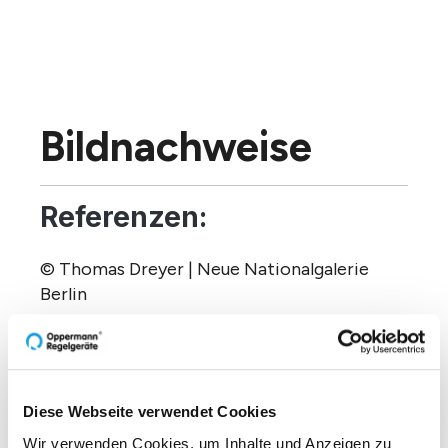
Bildnachweise
Referenzen:
© Thomas Dreyer | Neue Nationalgalerie
Berlin
© elxeneize | Humboldt Forum
© Achim Reissner | WINX Tower Frankfurt
Diese Webseite verwendet Cookies
© Aldinger + Wolf | Gerber TuebingerStr
Stuttgart
Wir verwenden Cookies, um Inhalte und Anzeigen zu