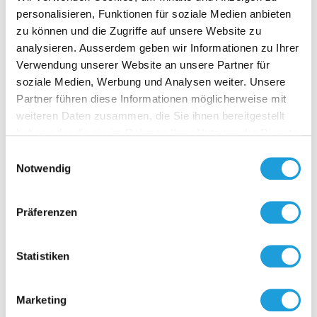
personalisieren, Funktionen für soziale Medien anbieten
© die developer Cadman | Bürogebäude
zu können und die Zugriffe auf unsere Website zu
Fourty Four in Düsseldorf
analysieren. Ausserdem geben wir Informationen zu Ihrer
Verwendung unserer Website an unsere Partner für
© FMG Dr. Werner Hennies | Flughafen
soziale Medien, Werbung und Analysen weiter. Unsere
Muenchen
Partner führen diese Informationen möglicherweise mit
weiteren Daten zusammen, die Sie ihnen bereitgestellt
© Aurelis Real Estate | Frankfurt DB
haben oder die sie im Rahmen Ihrer Nutzung der Dienste
© Nedim Bajramovic | Deutsches Museum
gesammelt haben. Weiter Infos unter
Datenschutz
Einwilligungsauswahl
München
Notwendig
© Klinikum rechts der Isar der TU München |
Klinikum rechts der Isar
Präferenzen
© ECE Milaneo Stuttgart | Milaneo Stuttgart
Statistiken
© ZDF | ZDF-Sendezentrum Mainz
© FOM Real Estate Heidelberg | Thales
Marketing
Deutschland GmbH Ditzingen