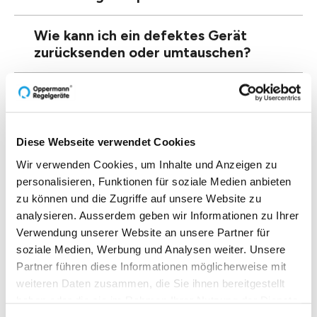
Wie kann ich ein defektes Gerät
zurücksenden oder umtauschen?
Welche Zahlungsmethoden akzeptieren
Sie?
Diese Webseite verwendet Cookies
Gibt es eine Gewährleistung auf die von
Ihnen verkauften Produkte?
Wir verwenden Cookies, um Inhalte und Anzeigen zu
personalisieren, Funktionen für soziale Medien anbieten
zu können und die Zugriffe auf unsere Website zu
Bieten Sie Schulungen oder Tutorials für
analysieren. Ausserdem geben wir Informationen zu Ihrer
Ihre Produkte an?
Verwendung unserer Website an unsere Partner für
soziale Medien, Werbung und Analysen weiter. Unsere
Wie erfahre ich von Schulungen?
Partner führen diese Informationen möglicherweise mit
weiteren Daten zusammen, die Sie ihnen bereitgestellt
haben oder die sie im Rahmen Ihrer Nutzung der Dienste
Wie erfahre ich von neuen Produkten