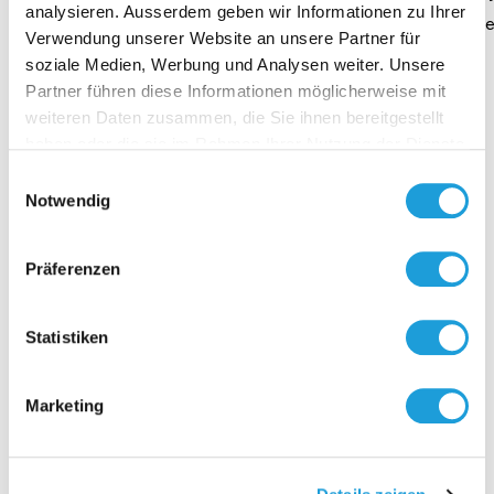
analysieren. Ausserdem geben wir Informationen zu Ihrer
Dauer 4 Minuten
Daue
Verwendung unserer Website an unsere Partner für
soziale Medien, Werbung und Analysen weiter. Unsere
Partner führen diese Informationen möglicherweise mit
weiteren Daten zusammen, die Sie ihnen bereitgestellt
haben oder die sie im Rahmen Ihrer Nutzung der Dienste
Kontakt
gesammelt haben. Weiter Infos unter
Datenschutz
Einwilligungsauswahl
Notwendig
Präferenzen
Statistiken
Marketing