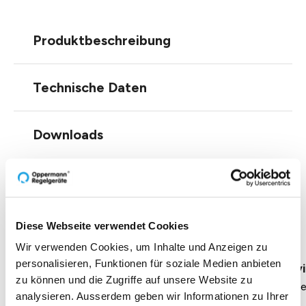
Produktbeschreibung
Technische Daten
Downloads
Einblicke zu 40 Jahren
Diese Webseite verwendet Cookies
Oppermann
Wir verwenden Cookies, um Inhalte und Anzeigen zu
personalisieren, Funktionen für soziale Medien anbieten
Geschäftsführung Heike Dirmeier
Interv
zu können und die Zugriffe auf unsere Website zu
Dauer 4 Minuten
Daue
analysieren. Ausserdem geben wir Informationen zu Ihrer