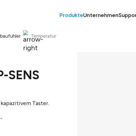
Produkte
Unternehmen
Suppo
nbaufühler
Temperatur
P-SENS
 kapazitivem Taster.
-
ng