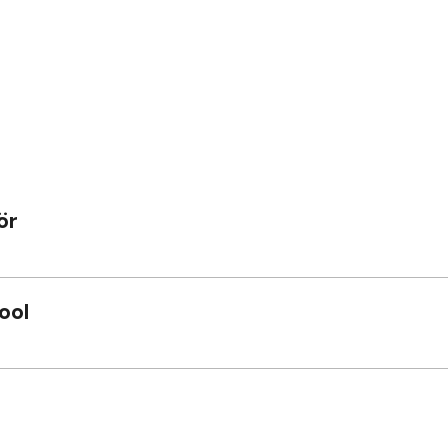
ör
ool