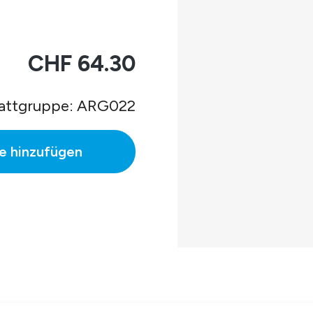
n Messwerte
CHF 64.30
attgruppe: ARG022
er
e hinzufügen
en