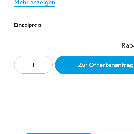
Mehr anzeigen
betriebsbereit (Autoadapt). Die entsprechende
des jeweiligen Transmitters werden automatisch
angezeigt. Die Einheit verfügt über einen
Einzelpreis
kapazitiven Taster.
Das Display hat eine NFC-Schnittstelle.
Bei Bus-Transmittern können alle Parameter wie
Rab
BUS-Adresse, Baudrate etc. direkt eingestellt
werden. Auch die 5-Punkt-Kalibrierung erfolgt üb
Zur Offertenanfrag
diese Einheit. Schutzart IP65 durch integrierte
Dichtung.
Einsatz zur Konfiguration und Kalibrierung:
Mehrere Fühler können nacheinander mit einer
Einheit konfiguriert und danach mit dem normal
Deckel verschlossen betrieben werden.
Einsatz als Istwertanzeige:
Das Display ersetzt den Deckel dauerhaft.
Datenblatt: 20902