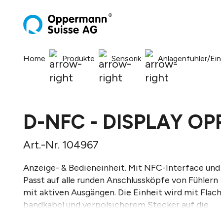
springen
Zur Hauptnavigation springen
Home
Produkte
Sensorik
Anlagenfühler/Ei
D-NFC - DISPLAY OP
Art.-Nr. 104967
Anzeige- & Bedieneinheit. Mit NFC-Interface und
Passt auf alle runden Anschlussköpfe von Fühlern
mit aktiven Ausgängen. Die Einheit wird mit Flach
bandkabel und verpolsicherem Stecker auf die
Elektronikplatine gesteckt und ist ohne Anpassu