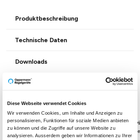
Produktbeschreibung
Technische Daten
Downloads
Einblicke zu 40 Jahren
Diese Webseite verwendet Cookies
Oppermann
Wir verwenden Cookies, um Inhalte und Anzeigen zu
personalisieren, Funktionen für soziale Medien anbieten
Geschäftsführung Heike Dirmeier
Interv
zu können und die Zugriffe auf unsere Website zu
Dauer 4 Minuten
Daue
analysieren. Ausserdem geben wir Informationen zu Ihrer