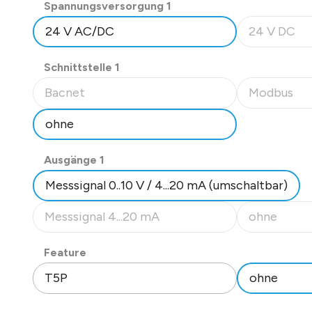
auswählen
Spannungsversorgung 1
Datenblatt Nr. 20901
24 V AC/DC
24 V DC
(Diese Option
auswählen
Schnittstelle 1
Bacnet
Modbus
(Diese Option ist zurzeit nicht verfügbar.)
(Diese Option
ohne
auswählen
Ausgänge 1
Messsignal 0..10 V / 4...20 mA (umschaltbar)
Messsignal 4...20 mA
ohne
(Diese Option ist zurzeit nicht verfügbar.)
(Diese Option
auswählen
Feature
T5P
ohne