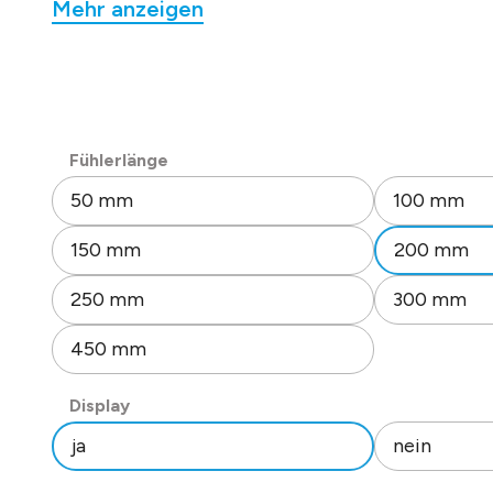
Mehr anzeigen
Tauchhülse, 8 Deckelpositionen wählbar.
10 Messbereiche: -50..200°C, -20..150°C, -50..50°C
-20..80°C, -30..60°C, 0..40°C, 0..50°C, 0..100°C
0..150°C, 0..200°C
und 10-fach Offset über Drehschalter einstellbar.
Ausgangssignal linear durch Mikroprozessortechn
auswählen
Fühlerlänge
Versorgungsspannung: 15-30 V AC/DC.
50 mm
100 mm
Stromaufnahme: 90 mA (24VAC)/ 30mA (24VDC)
Fühlerdurchmesser 6 mm (Edelstahl).
150 mm
200 mm
Gehäuse: Unterteil: PBT, Farbe ähnl. RAL 7016.
Display: PC, transparent.
250 mm
300 mm
Ring: PBT, Farbe ähnl. RAL 1003.
Schutzart: IP 65 (inkl. Dichtring).
450 mm
Zugentlastung M 16.
auswählen
Schnellverdrahtung durch Federklemmen 0,2-1,5
Display
Zulässige Umgebungsbedingungen: -20 °C bis +70
ja
nein
0 – 95 %RH (nicht kondensierend).
Isolationswiderstand: => 100 MOhm, 20°C, 500 V