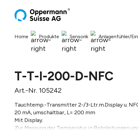
springen
Zur Hauptnavigation springen
Home
Produkte
Sensorik
Anlagenfühler/Ei
T-T-I-200-D-NFC
Art.-Nr. 105242
Tauchtemp.-Transmitter 2-/3-Ltr.m.Display u. NF
20 mA, umschaltbar, L= 200 mm
Mit Display.
Zur Messung der Temperatur in Rohrleitungen un
Lüftungskanälen über Montageflansch oder