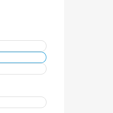
,
ik.
.
 mm².
 °C.
 DC.