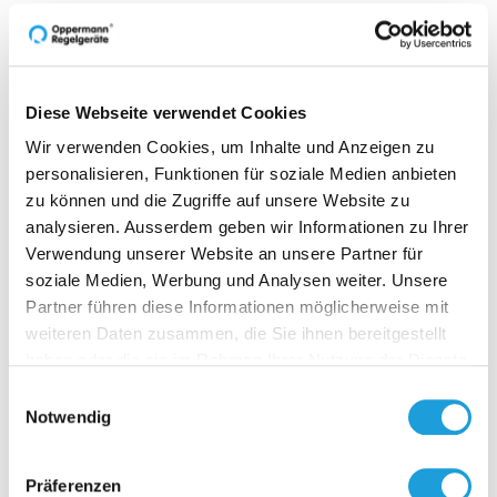
Technische Daten
Downloads
Diese Webseite verwendet Cookies
Wir verwenden Cookies, um Inhalte und Anzeigen zu
personalisieren, Funktionen für soziale Medien anbieten
zu können und die Zugriffe auf unsere Website zu
analysieren. Ausserdem geben wir Informationen zu Ihrer
Verwendung unserer Website an unsere Partner für
Zubehör
soziale Medien, Werbung und Analysen weiter. Unsere
Partner führen diese Informationen möglicherweise mit
weiteren Daten zusammen, die Sie ihnen bereitgestellt
haben oder die sie im Rahmen Ihrer Nutzung der Dienste
gesammelt haben. Weiter Infos unter
Datenschutz
Einwilligungsauswahl
Notwendig
F-13
Präferenzen
Luftkanalf