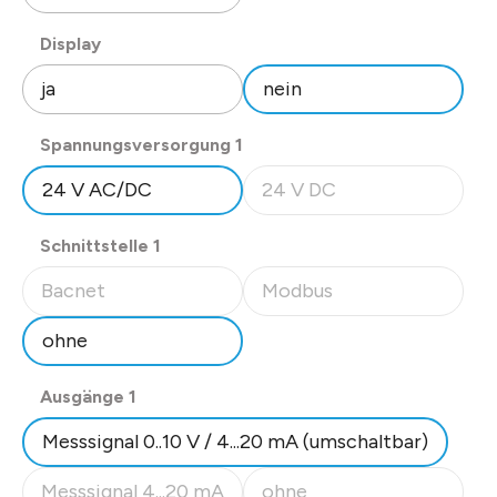
auswählen
Display
ja
nein
auswählen
Spannungsversorgung 1
24 V AC/DC
24 V DC
(Diese Option ist zurzeit nicht
auswählen
Schnittstelle 1
Bacnet
Modbus
(Diese Option ist zurzeit nicht verfügbar.)
(Diese Option ist zurzeit nicht
ohne
auswählen
Ausgänge 1
Messsignal 0..10 V / 4...20 mA (umschaltbar)
Messsignal 4...20 mA
ohne