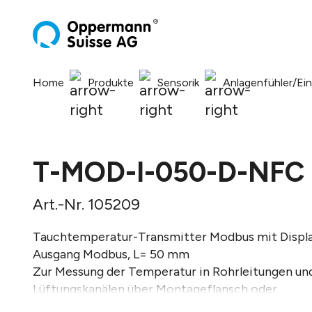
springen
Zur Hauptnavigation springen
Home
Produkte
Sensorik
Anlagenfühler/Ei
T-MOD-I-050-D-NFC
Art.-Nr. 105209
Tauchtemperatur-Transmitter Modbus mit Display
Ausgang Modbus, L= 50 mm
Zur Messung der Temperatur in Rohrleitungen un
Lüftungskanälen über Montageflansch oder
Tauchhülse, 8 Deckelpositionen wählbar.