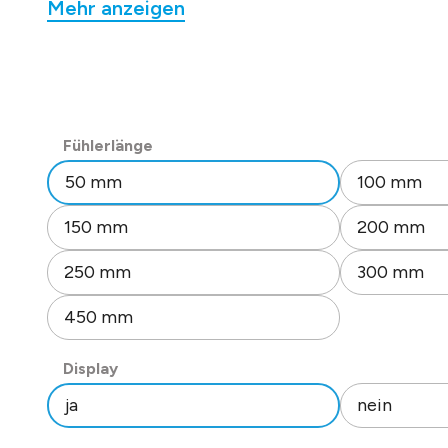
Mehr anzeigen
Messbereich: -50..120°C.
10-fach Offset über Drehschalter einstellbar.
5-Punktkalibrierung und Parametrisierung (Adress
Baudrate) über NFC-Schnittstelle im Display.
Ausgangssignal linear durch Mikroprozessortechn
Versorgungsspannung: 15-30 V AC/DC.
auswählen
Fühlerlänge
Stromaufnahme: 140 mA (24VAC)/ 45mA (24VDC
50 mm
100 mm
Fühlerdurchmesser 6 mm (Edelstahl).
Gehäuse: Unterteil: PBT, Farbe ähnl. RAL 7016.
150 mm
200 mm
Display: PC, transparent.
Ring: PBT, Farbe ähnl. RAL 1003.
250 mm
300 mm
Schutzart: IP 65 (inkl. Dichtring).
2 x Zugentlastung M 16.
450 mm
Schnellverdrahtung durch zweireihige Federkle
auswählen
Leitungsquerschnitt 0,2-1,5 mm².
Display
Endwiderstand über Dip-Schalter.
ja
nein
Zulässige Umgebungsbedingungen: -20 °C bis +70
0 – 95 %RH (nicht kondensierend).