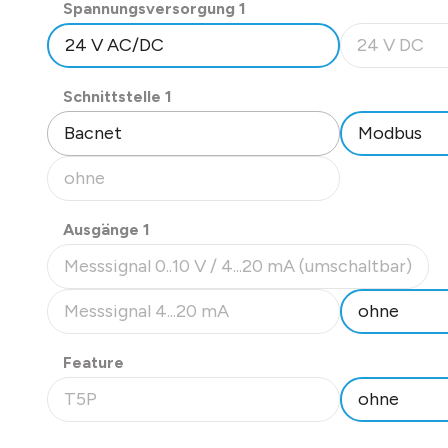
auswählen
Spannungsversorgung 1
Isolationswiderstand: => 100 MOhm, 20°C, 500 V
Datenblatt Nr. 20901
24 V AC/DC
24 V DC
(Diese Option
auswählen
Schnittstelle 1
Bacnet
Modbus
ohne
(Diese Option ist zurzeit nicht verfügbar.)
auswählen
Ausgänge 1
Messsignal 0..10 V / 4...20 mA (umschaltbar)
(Diese Option ist zurzeit nicht verfügbar.)
Messsignal 4...20 mA
ohne
(Diese Option ist zurzeit nicht verfügbar.)
auswählen
Feature
T5P
ohne
(Diese Option ist zurzeit nicht verfügbar.)