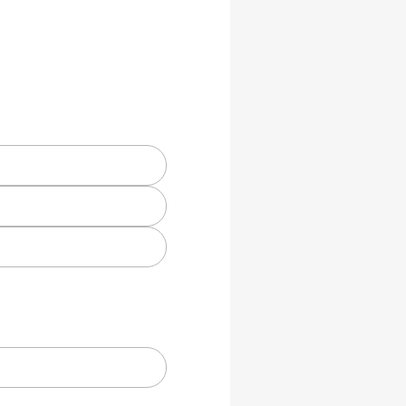
e,
ik.
).
mmen.
 °C.