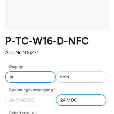
P-TC-W16-D-NFC
Art.-Nr. 106271
auswählen
Display
ja
nein
auswählen
Spannungsversorgung 1
24 V AC/DC
24 V DC
(Diese Option ist zurzeit nicht verfügbar.)
auswählen
Schnittstelle 1