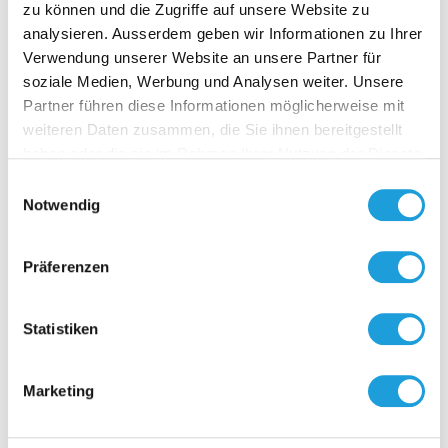
zu können und die Zugriffe auf unsere Website zu
analysieren. Ausserdem geben wir Informationen zu Ihrer
Verwendung unserer Website an unsere Partner für
soziale Medien, Werbung und Analysen weiter. Unsere
M12-BU
Partner führen diese Informationen möglicherweise mit
für OPP-SE
weiteren Daten zusammen, die Sie ihnen bereitgestellt
für Modbus
haben oder die sie im Rahmen Ihrer Nutzung der Dienste
Leistungsu
gesammelt haben. Weiter Infos unter
Datenschutz
1x Metalle
Einwilligungsauswahl
1x Metalla
Notwendig
Zur O
Montage Ei
Ausgangsk
Anschliesse
Präferenzen
Aderendhül
(24V+, GND,
Ausgangsk
Statistiken
Anschliesse
Aderendhül
(24V+, GND,
Einblicke zu 40 Jahren
Marketing
Eingangsst
Abschliess
Oppermann
Datenblatt