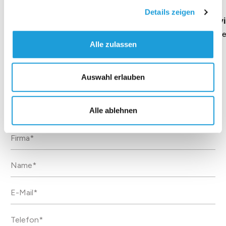
Details zeigen
Geschäftsführung Heike Dirmeier
Interv
Dauer 4 Minuten
Daue
Alle zulassen
Auswahl erlauben
Kontakt
Alle ablehnen