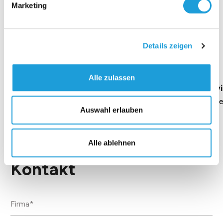
Marketing
Einblicke zu 40 Jahren
Details zeigen
Oppermann
Alle zulassen
Geschäftsführung Heike Dirmeier
Interv
Dauer 4 Minuten
Daue
Auswahl erlauben
Alle ablehnen
Kontakt