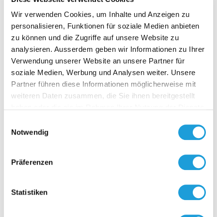
Wir verwenden Cookies, um Inhalte und Anzeigen zu
Zubehör
personalisieren, Funktionen für soziale Medien anbieten
zu können und die Zugriffe auf unsere Website zu
analysieren. Ausserdem geben wir Informationen zu Ihrer
Verwendung unserer Website an unsere Partner für
soziale Medien, Werbung und Analysen weiter. Unsere
Partner führen diese Informationen möglicherweise mit
weiteren Daten zusammen, die Sie ihnen bereitgestellt
haben oder die sie im Rahmen Ihrer Nutzung der Dienste
WITTE
gesammelt haben. Weiter Infos unter
Datenschutz
Einwilligungsauswahl
Witterungs
Notwendig
Aussentemp
Material: E
Zuschnitt:
Präferenzen
Zur O
Statistiken