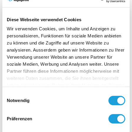
Downloads
Diese Webseite verwendet Cookies
Wir verwenden Cookies, um Inhalte und Anzeigen zu
personalisieren, Funktionen für soziale Medien anbieten
zu können und die Zugriffe auf unsere Website zu
analysieren. Ausserdem geben wir Informationen zu Ihrer
Zubehör
Verwendung unserer Website an unsere Partner für
soziale Medien, Werbung und Analysen weiter. Unsere
Partner führen diese Informationen möglicherweise mit
weiteren Daten zusammen, die Sie ihnen bereitgestellt
haben oder die sie im Rahmen Ihrer Nutzung der Dienste
gesammelt haben. Weiter Infos unter
Datenschutz
Einwilligungsauswahl
Notwendig
HT-SF3
Sinterfilte
Präferenzen
Zwischens
Schützt de