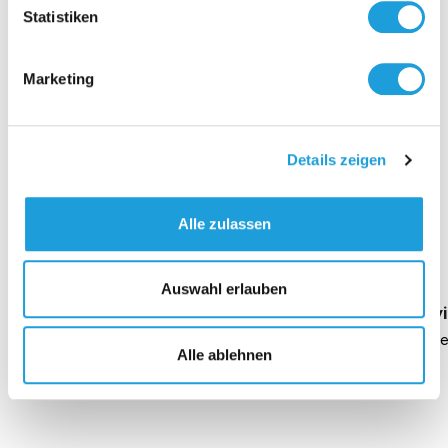
Verschmut
Statistiken
Gewinde pa
Zur O
Feuchte-Füh
Datenblatt
Marketing
Details zeigen
Einblicke zu 40 Jahren
Alle zulassen
Oppermann
Auswahl erlauben
Geschäftsführung Heike Dirmeier
Interv
Dauer 4 Minuten
Daue
Alle ablehnen