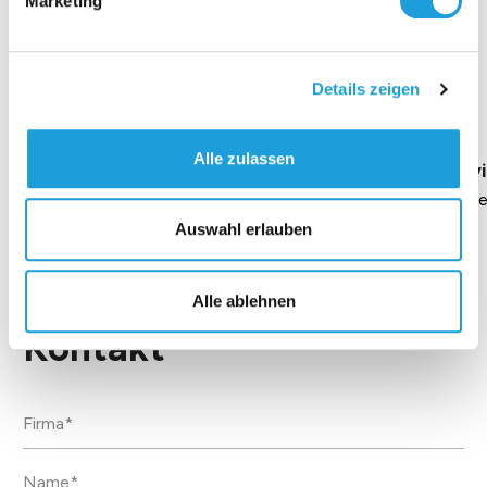
Marketing
Einblicke zu 40 Jahren
Details zeigen
Oppermann
Alle zulassen
Geschäftsführung Heike Dirmeier
Interv
Dauer 4 Minuten
Daue
Auswahl erlauben
Alle ablehnen
Kontakt