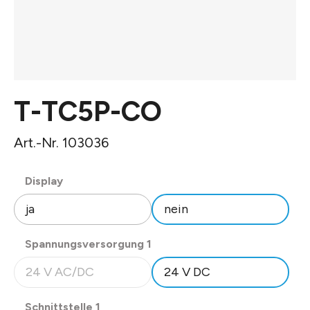
T-TC5P-CO
Art.-Nr. 103036
auswählen
Display
ja
nein
auswählen
Spannungsversorgung 1
24 V AC/DC
24 V DC
(Diese Option ist zurzeit nicht verfügbar.)
auswählen
Schnittstelle 1