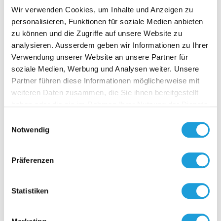
Zubehör
Wir verwenden Cookies, um Inhalte und Anzeigen zu
personalisieren, Funktionen für soziale Medien anbieten
zu können und die Zugriffe auf unsere Website zu
analysieren. Ausserdem geben wir Informationen zu Ihrer
Verwendung unserer Website an unsere Partner für
soziale Medien, Werbung und Analysen weiter. Unsere
Partner führen diese Informationen möglicherweise mit
SB-01 
weiteren Daten zusammen, die Sie ihnen bereitgestellt
MM
haben oder die sie im Rahmen Ihrer Nutzung der Dienste
gesammelt haben. Weiter Infos unter
Datenschutz
für OPP-Sen
Einwilligungsauswahl
Durchmess
Notwendig
Präferenzen
Zur O
Statistiken