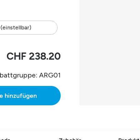
.
 (einstellbar)
CHF 238.20
battgruppe: ARG01
e hinzufügen