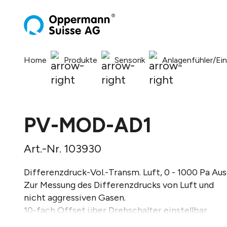
springen
Zur Hauptnavigation springen
Home
Produkte
Sensorik
Anlagenfühler/Ei
PV-MOD-AD1
Art.-Nr. 103930
Differenzdruck-Vol.-Transm. Luft, 0 - 1000 Pa A
Zur Messung des Differenzdrucks von Luft und
nicht aggressiven Gasen.
10-fach Offset über Drehschalter einstellbar.
Toleranz: +/- 1% vom Endwert (1kPa) bei -5..65°C.