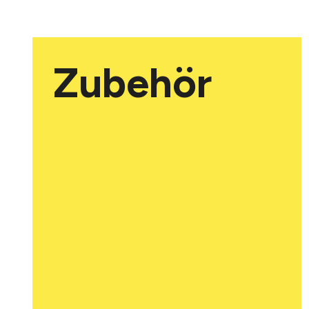
WITTERUNGSSCHUTZ
Witterungsschutz für
Aussentemperaturfühler
Material: Edelstahl V2A