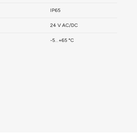
IP65
24 V AC/DC
-5…+65 °C