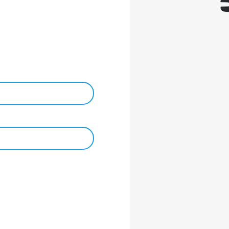
ik.
.
mmen.
C.