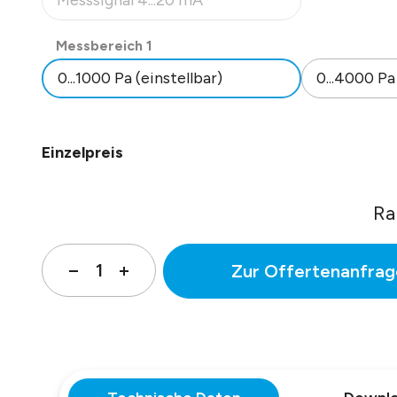
Messsignal 4...20 mA
(Diese Option ist zurzeit nicht verfügbar.)
Isolationswiderstand: 100 MOhm, 20°C, 500 V DC
Datenblatt Nr. 13301.
auswählen
Messbereich 1
0...1000 Pa (einstellbar)
0...4000 Pa
Einzelpreis
Ra
Zur Offertenanfrag