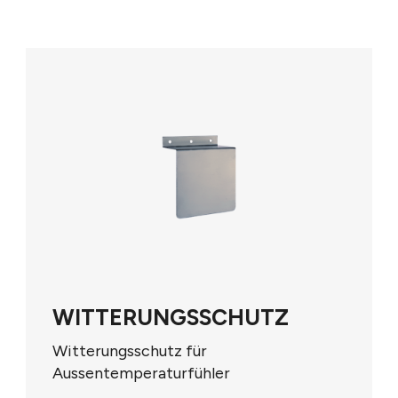
D - DISPLAY OPP-SENS
Anzeige- & Bedieneinheit beleuchtbar.
Mit Autoadapt und kapazitiven Tasten.
Passt auf alle runden Anschlussköpfe