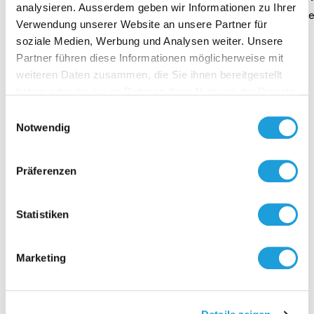
analysieren. Ausserdem geben wir Informationen zu Ihrer
Dauer 4 Minuten
Daue
Verwendung unserer Website an unsere Partner für
soziale Medien, Werbung und Analysen weiter. Unsere
Partner führen diese Informationen möglicherweise mit
weiteren Daten zusammen, die Sie ihnen bereitgestellt
haben oder die sie im Rahmen Ihrer Nutzung der Dienste
Kontakt
gesammelt haben. Weiter Infos unter
Datenschutz
Einwilligungsauswahl
Notwendig
Präferenzen
Statistiken
Marketing