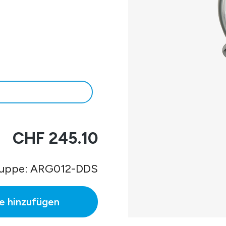
4.
55
CHF 245.10
ruppe: ARG012-DDS
e hinzufügen