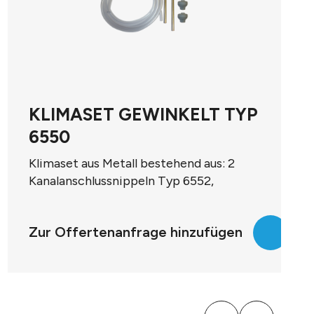
BEFESTIGUNGSWINKEL
FÜR DD/DDS,
Kunststoff, S-Form, Typ 6482
aufschnappbar für vertikale Einbaulage
Zur Offertenanfrage hinzufügen