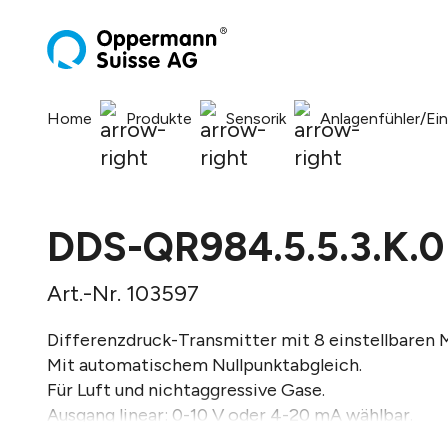
springen
Zur Hauptnavigation springen
Home
Produkte
Sensorik
Anlagenfühler/Ei
DDS-QR984.5.5.3.K.0
Art.-Nr. 103597
Differenzdruck-Transmitter mit 8 einstellbaren 
Mit automatischem Nullpunktabgleich.
Für Luft und nichtaggressive Gase.
Ausgang linear: 0-10 V oder 4-20 mA wählbar.
Ausgangssignal umschaltbar auf radizierend.