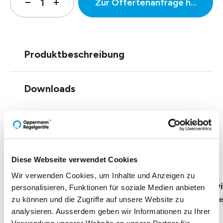
Zur Offertenanfrage hinzufüg
Produktbeschreibung
Downloads
Einblicke zu 40 Jahren
Oppermann
Diese Webseite verwendet Cookies
Wir verwenden Cookies, um Inhalte und Anzeigen zu
Geschäftsführung Heike Dirmeier
Interv
personalisieren, Funktionen für soziale Medien anbieten
Dauer 4 Minuten
Daue
zu können und die Zugriffe auf unsere Website zu
analysieren. Ausserdem geben wir Informationen zu Ihrer