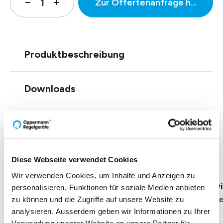
Zur Offertenanfrage hinzufüg
Produktbeschreibung
Downloads
Einblicke zu 40 Jahren
Oppermann
Diese Webseite verwendet Cookies
Wir verwenden Cookies, um Inhalte und Anzeigen zu
Geschäftsführung Heike Dirmeier
Interv
personalisieren, Funktionen für soziale Medien anbieten
Dauer 4 Minuten
Daue
zu können und die Zugriffe auf unsere Website zu
analysieren. Ausserdem geben wir Informationen zu Ihrer