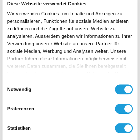
Diese Webseite verwendet Cookies
Wir verwenden Cookies, um Inhalte und Anzeigen zu
Zubehör
personalisieren, Funktionen für soziale Medien anbieten
zu können und die Zugriffe auf unsere Website zu
analysieren. Ausserdem geben wir Informationen zu Ihrer
Verwendung unserer Website an unsere Partner für
soziale Medien, Werbung und Analysen weiter. Unsere
Partner führen diese Informationen möglicherweise mit
weiteren Daten zusammen, die Sie ihnen bereitgestellt
KLIMAS
haben oder die sie im Rahmen Ihrer Nutzung der Dienste
6555
gesammelt haben. Weiter Infos unter
Datenschutz
Einwilligungsauswahl
Notwendig
Klimaset a
Präferenzen
Zur O
Statistiken