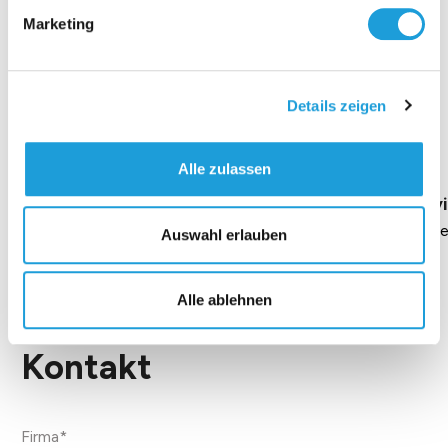
Marketing
Einblicke zu 40 Jahren
Details zeigen
Oppermann
Alle zulassen
Geschäftsführung Heike Dirmeier
Interv
Dauer 4 Minuten
Daue
Auswahl erlauben
Alle ablehnen
Kontakt