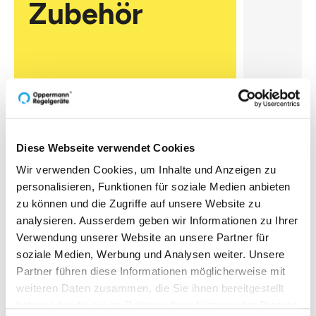
Zubehör
D-NFC 
SENS
Diese Webseite verwendet Cookies
Anzeige- & 
Wir verwenden Cookies, um Inhalte und Anzeigen zu
Interface u
personalisieren, Funktionen für soziale Medien anbieten
Passt auf a
zu können und die Zugriffe auf unsere Website zu
von Fühler
analysieren. Ausserdem geben wir Informationen zu Ihrer
mit aktiven
Zur O
mit Flach-
Verwendung unserer Website an unsere Partner für
bandkabel 
soziale Medien, Werbung und Analysen weiter. Unsere
auf die
Partner führen diese Informationen möglicherweise mit
Elektronikp
weiteren Daten zusammen, die Sie ihnen bereitgestellt
Anpassun
haben oder die sie im Rahmen Ihrer Nutzung der Dienste
betriebsber