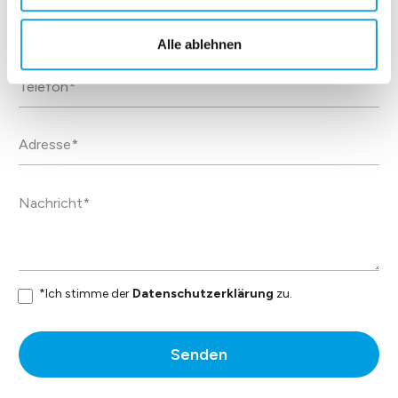
Das Display
dauerhaft.
Alle ablehnen
Datenblatt
*Ich stimme der
Datenschutzerklärung
zu.
Senden