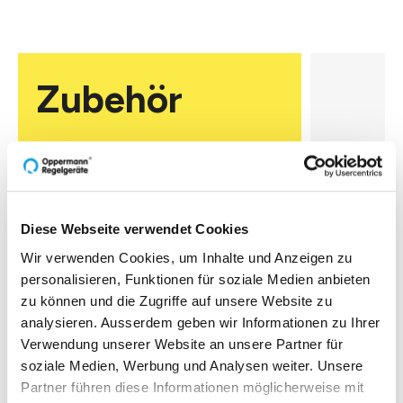
Zubehör
Diese Webseite verwendet Cookies
D-NFC 
Wir verwenden Cookies, um Inhalte und Anzeigen zu
SENS
personalisieren, Funktionen für soziale Medien anbieten
Anzeige- & 
zu können und die Zugriffe auf unsere Website zu
Interface u
analysieren. Ausserdem geben wir Informationen zu Ihrer
Passt auf a
Verwendung unserer Website an unsere Partner für
von Fühler
mit aktiven
soziale Medien, Werbung und Analysen weiter. Unsere
Zur O
mit Flach-
Partner führen diese Informationen möglicherweise mit
bandkabel 