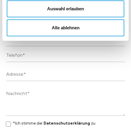
mit einer
Einheit kon
Auswahl erlauben
dem norma
Deckel vers
Einsatz als
Alle ablehnen
Das Display
dauerhaft.
Datenblatt
*Ich stimme der
Datenschutzerklärung
zu.