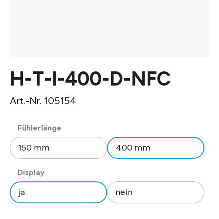
H-T-I-400-D-NFC
Art.-Nr. 105154
auswählen
Fühlerlänge
150 mm
400 mm
auswählen
Display
ja
nein