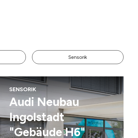
Sensorik
SENSORIK
Audi Neubau
Ingolstadt
"Gebäude H6"