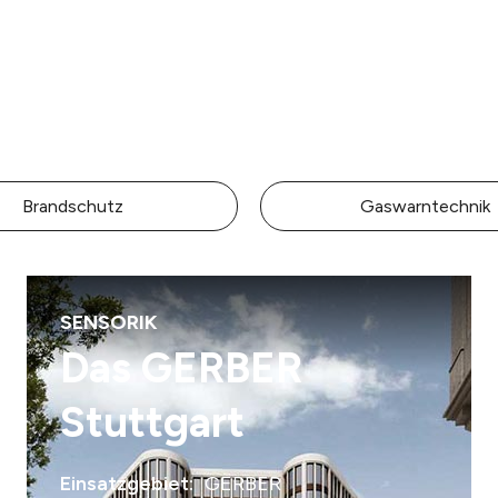
Brandschutz
Gaswarntechnik
SENSORIK
Das GERBER
Stuttgart
Einsatzgebiet:
GERBER