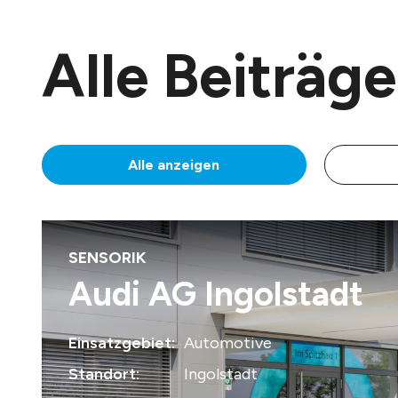
Alle Beiträge
Alle anzeigen
SENSORIK
Audi AG Ingolstadt
Einsatzgebiet:
Automotive
Standort:
Ingolstadt