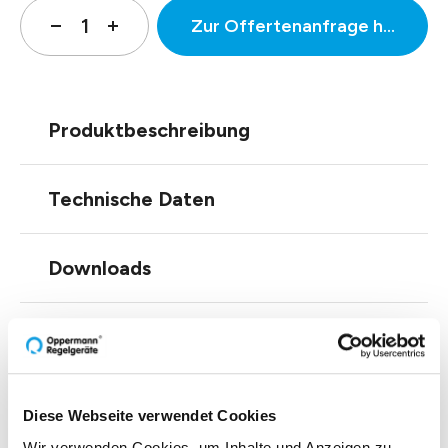
Zur Offertenanfrage hinzufüg
Produktbeschreibung
Technische Daten
Downloads
Zubehör
Diese Webseite verwendet Cookies
Wir verwenden Cookies, um Inhalte und Anzeigen zu