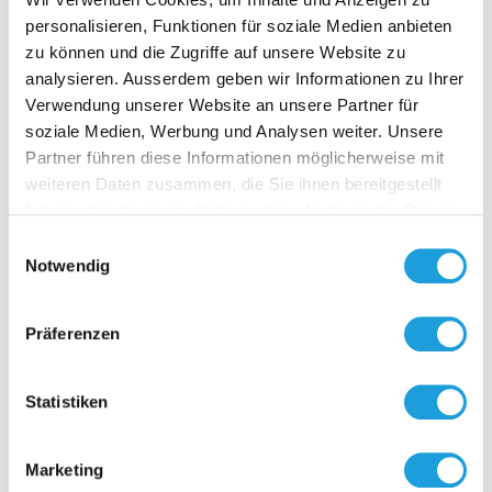
personalisieren, Funktionen für soziale Medien anbieten
zu können und die Zugriffe auf unsere Website zu
analysieren. Ausserdem geben wir Informationen zu Ihrer
Verwendung unserer Website an unsere Partner für
soziale Medien, Werbung und Analysen weiter. Unsere
D-NFC 
Partner führen diese Informationen möglicherweise mit
SENS
weiteren Daten zusammen, die Sie ihnen bereitgestellt
haben oder die sie im Rahmen Ihrer Nutzung der Dienste
Anzeige- & 
gesammelt haben. Weiter Infos unter
Datenschutz
Interface u
Einwilligungsauswahl
Passt auf a
Notwendig
von Fühler
mit aktiven
Zur O
mit Flach-
Präferenzen
bandkabel 
auf die
Elektronikp
Statistiken
Anpassun
betriebsber
entsprech
Marketing
des jeweili