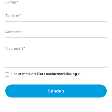
dauerhaft.
Datenblatt
*Ich stimme der
Datenschutzerklärung
zu.
Senden