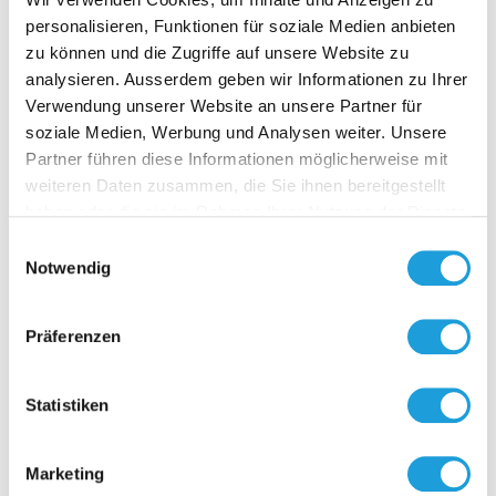
personalisieren, Funktionen für soziale Medien anbieten
zu können und die Zugriffe auf unsere Website zu
analysieren. Ausserdem geben wir Informationen zu Ihrer
Verwendung unserer Website an unsere Partner für
soziale Medien, Werbung und Analysen weiter. Unsere
D-NFC 
Partner führen diese Informationen möglicherweise mit
SENS
weiteren Daten zusammen, die Sie ihnen bereitgestellt
haben oder die sie im Rahmen Ihrer Nutzung der Dienste
Anzeige- & 
gesammelt haben. Weiter Infos unter
Datenschutz
Interface u
Einwilligungsauswahl
Passt auf a
Notwendig
von Fühler
mit aktiven
Zur O
mit Flach-
Präferenzen
bandkabel 
auf die
Elektronikp
Statistiken
Anpassun
betriebsber
entsprech
Marketing
des jeweili