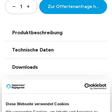
Zur Offertenanfrage hinzufüg
Produktbeschreibung
Technische Daten
Downloads
Zubehör
Diese Webseite verwendet Cookies
Wir verwenden Cookies, um Inhalte und Anzeigen zu