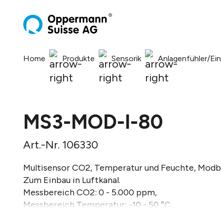
springen
Zur Hauptnavigation springen
Home
Produkte
Sensorik
Anlagenfühler/Ei
MS3-MOD-I-80
Art.-Nr. 106330
Multisensor CO2, Temperatur und Feuchte, Modb
Zum Einbau in Luftkanal.
Messbereich CO2: 0 - 5.000 ppm,
Messbereich Temperatur: -10 - 50 °C,
Messbereich Feuchte: 0 - 95% RH.