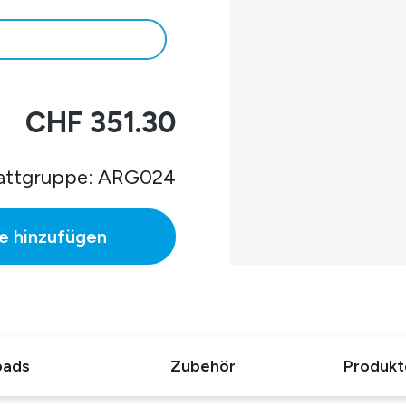
mmen.
CHF 351.30
C.
attgruppe: ARG024
e hinzufügen
oads
Zubehör
Produkt