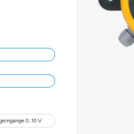
H.
r
-
/38,4k/56k.
er NFC-Tool einstellbar.
eingänge 0...10 V
 Gehäuse.