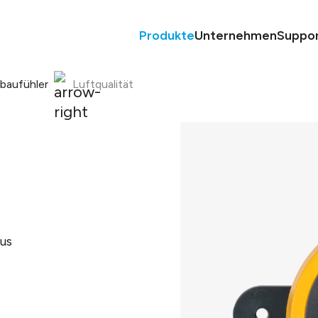
Produkte
Unternehmen
Suppo
nbaufühler
Luftqualität
us