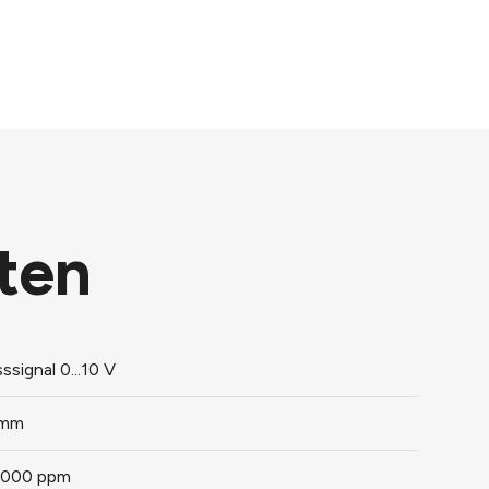
ten
ssignal 0...10 V
 mm
.5000 ppm