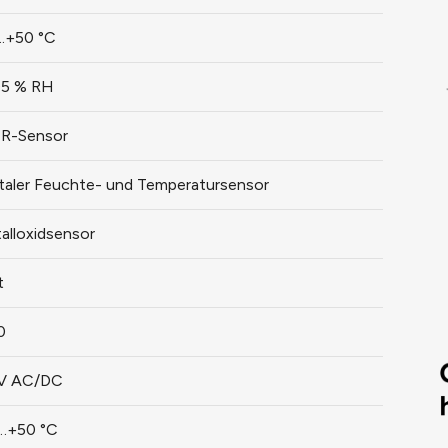
..+50 °C
.95 % RH
R-Sensor
italer Feuchte- und Temperatursensor
alloxidsensor
t
0
V AC/DC
…+50 °C