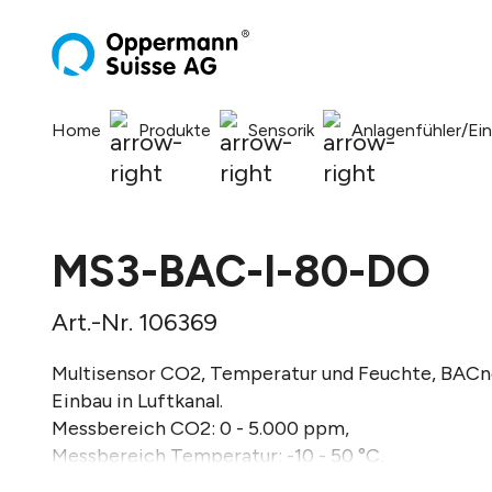
springen
Zur Hauptnavigation springen
Home
Produkte
Sensorik
Anlagenfühler/Ei
MS3-BAC-I-80-DO
Art.-Nr. 106369
Multisensor CO2, Temperatur und Feuchte, BACne
Einbau in Luftkanal.
Messbereich CO2: 0 - 5.000 ppm,
Messbereich Temperatur: -10 - 50 °C,
Messbereich Feuchte: 0 - 95 %rH.