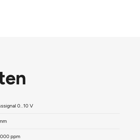
ten
ssignal 0...10 V
 mm
.5000 ppm