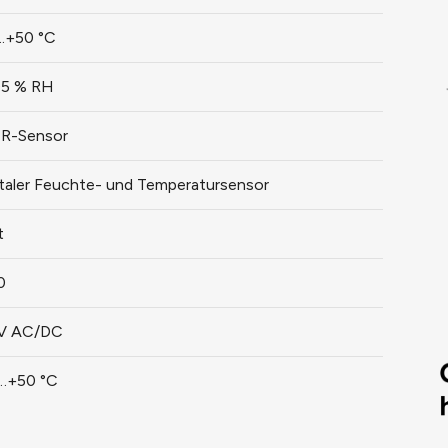
..+50 °C
.95 % RH
R-Sensor
italer Feuchte- und Temperatursensor
t
0
V AC/DC
…+50 °C