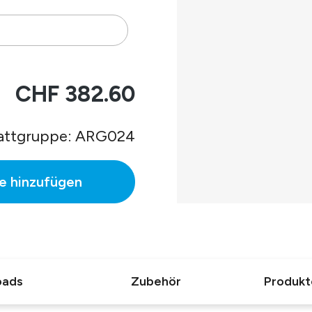
 Gehäuse.
mmen.
CHF 382.60
C.
attgruppe: ARG024
e hinzufügen
oads
Zubehör
Produkt