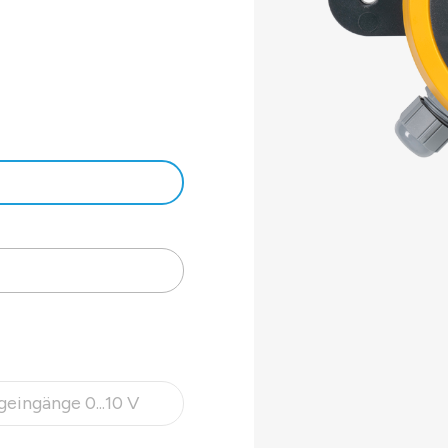
.
r
-
r, konfigurierbar
ttstelle im Display.
eingänge 0...10 V
 ist zurzeit nicht verfügbar.)