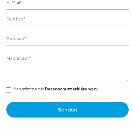
dauerhaft.
Datenblatt
*Ich stimme der
Datenschutzerklärung
zu.
Senden