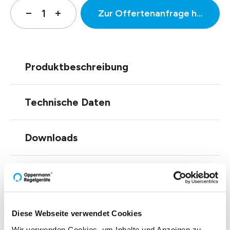
Zur Offertenanfrage hinzufüg
Produktbeschreibung
Technische Daten
Downloads
Zubehör
Diese Webseite verwendet Cookies
Wir verwenden Cookies, um Inhalte und Anzeigen zu