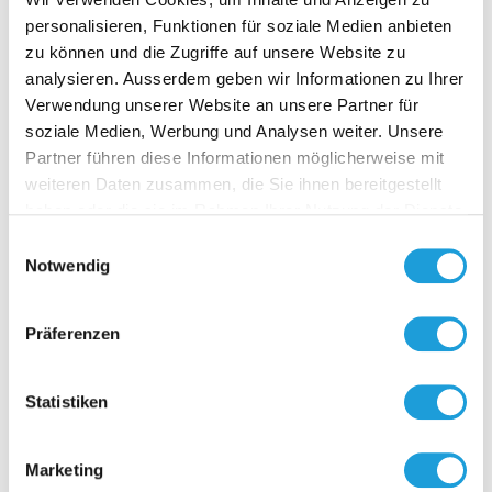
personalisieren, Funktionen für soziale Medien anbieten
zu können und die Zugriffe auf unsere Website zu
analysieren. Ausserdem geben wir Informationen zu Ihrer
Verwendung unserer Website an unsere Partner für
soziale Medien, Werbung und Analysen weiter. Unsere
D-NFC 
Partner führen diese Informationen möglicherweise mit
SENS
weiteren Daten zusammen, die Sie ihnen bereitgestellt
haben oder die sie im Rahmen Ihrer Nutzung der Dienste
Anzeige- & 
gesammelt haben. Weiter Infos unter
Datenschutz
Interface u
Einwilligungsauswahl
Passt auf a
Notwendig
von Fühler
mit aktiven
Zur O
mit Flach-
Präferenzen
bandkabel 
auf die
Elektronikp
Statistiken
Anpassun
betriebsber
entsprech
Marketing
des jeweili