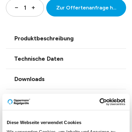
Zur Offertenanfrage hinzufüg
Produktbeschreibung
Technische Daten
Downloads
Zubehör
Diese Webseite verwendet Cookies
Wir verwenden Cookies, um Inhalte und Anzeigen zu