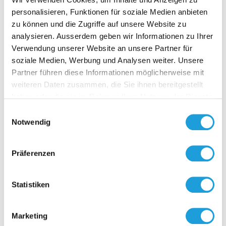
personalisieren, Funktionen für soziale Medien anbieten
zu können und die Zugriffe auf unsere Website zu
analysieren. Ausserdem geben wir Informationen zu Ihrer
Verwendung unserer Website an unsere Partner für
soziale Medien, Werbung und Analysen weiter. Unsere
D-NFC 
Partner führen diese Informationen möglicherweise mit
SENS
weiteren Daten zusammen, die Sie ihnen bereitgestellt
haben oder die sie im Rahmen Ihrer Nutzung der Dienste
Anzeige- & 
gesammelt haben. Weiter Infos unter
Datenschutz
Interface u
Einwilligungsauswahl
Passt auf a
Notwendig
von Fühler
mit aktiven
Zur O
mit Flach-
Präferenzen
bandkabel 
auf die
Elektronikp
Statistiken
Anpassun
betriebsber
entsprech
Marketing
des jeweili