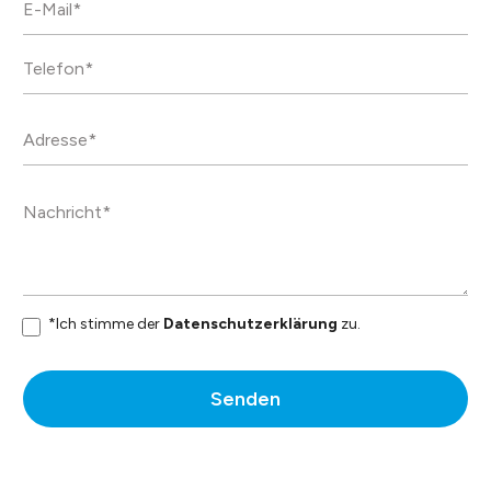
dauerhaft.
Datenblatt
*Ich stimme der
Datenschutzerklärung
zu.
Senden