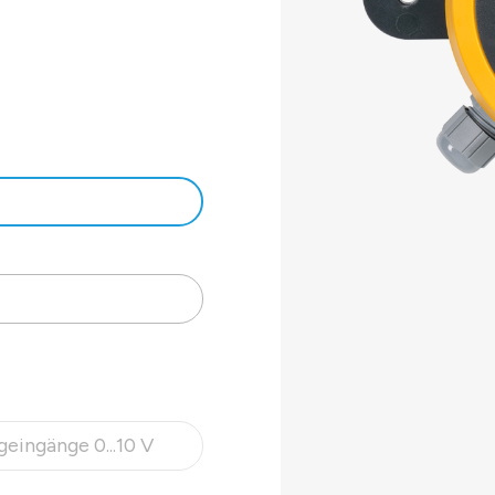
H.
g in
r
-
r, konfigurierbar
eingänge 0...10 V
 ist zurzeit nicht verfügbar.)