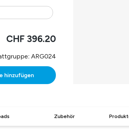
 Gehäuse.
mmen.
CHF 396.20
attgruppe: ARG024
C.
e hinzufügen
oads
Zubehör
Produkt