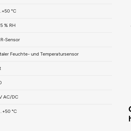
..+50 °C
.95 % RH
R-Sensor
italer Feuchte- und Temperatursensor
t
0
V AC/DC
…+50 °C