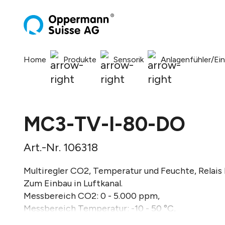
springen
Zur Hauptnavigation springen
Home
Produkte
Sensorik
Anlagenfühler/Ei
MC3-TV-I-80-DO
Art.-Nr. 106318
Multiregler CO2, Temperatur und Feuchte, Relais
Zum Einbau in Luftkanal.
Messbereich CO2: 0 - 5.000 ppm,
Messbereich Temperatur: -10 - 50 °C,
Messbereich Feuchte: 0 - 95% RH.