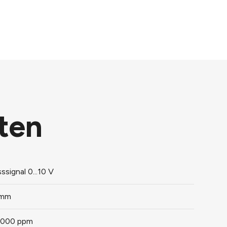
ten
ssignal 0...10 V
 mm
.5000 ppm