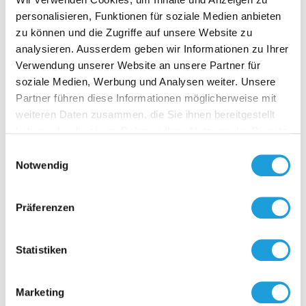
personalisieren, Funktionen für soziale Medien anbieten
zu können und die Zugriffe auf unsere Website zu
analysieren. Ausserdem geben wir Informationen zu Ihrer
Verwendung unserer Website an unsere Partner für
soziale Medien, Werbung und Analysen weiter. Unsere
D-NFC 
Partner führen diese Informationen möglicherweise mit
SENS
weiteren Daten zusammen, die Sie ihnen bereitgestellt
haben oder die sie im Rahmen Ihrer Nutzung der Dienste
Anzeige- & 
gesammelt haben. Weiter Infos unter
Datenschutz
Interface u
Einwilligungsauswahl
Passt auf a
Notwendig
von Fühler
mit aktiven
Zur O
mit Flach-
Präferenzen
bandkabel 
auf die
Elektronikp
Statistiken
Anpassun
betriebsber
entsprech
Marketing
des jeweili