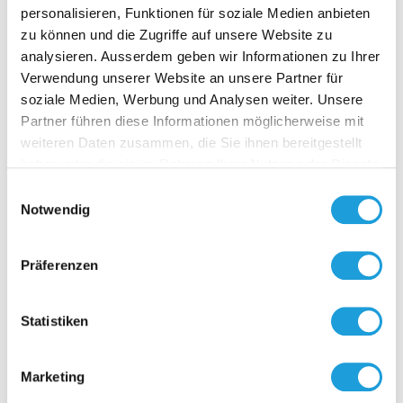
personalisieren, Funktionen für soziale Medien anbieten
zu können und die Zugriffe auf unsere Website zu
analysieren. Ausserdem geben wir Informationen zu Ihrer
Verwendung unserer Website an unsere Partner für
soziale Medien, Werbung und Analysen weiter. Unsere
D-NFC 
Partner führen diese Informationen möglicherweise mit
SENS
weiteren Daten zusammen, die Sie ihnen bereitgestellt
Anzeige- & 
haben oder die sie im Rahmen Ihrer Nutzung der Dienste
Interface u
gesammelt haben. Weiter Infos unter
Datenschutz
Einwilligungsauswahl
Passt auf a
Notwendig
von Fühler
mit aktiven
Zur O
mit Flach-
Präferenzen
bandkabel 
auf die
Elektronikp
Statistiken
Anpassun
betriebsber
entsprech
Marketing
des jeweili
automatis