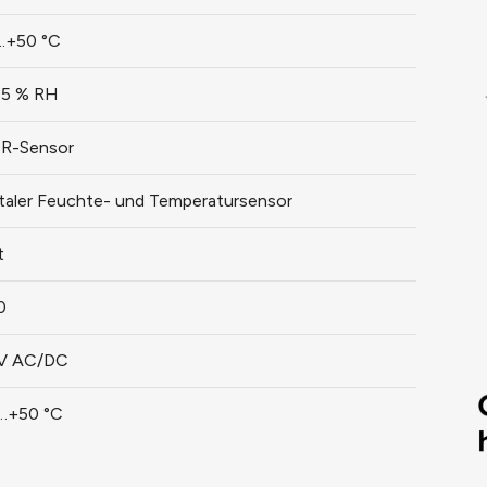
..+50 °C
.95 % RH
R-Sensor
italer Feuchte- und Temperatursensor
t
0
V AC/DC
…+50 °C