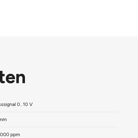
ten
ssignal 0...10 V
 mm
.5000 ppm