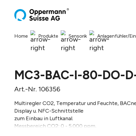
springen
Zur Hauptnavigation springen
Home
Produkte
Sensorik
Anlagenfühler/Ei
MC3-BAC-I-80-DO-D
Art.-Nr. 106356
Multiregler CO2, Temperatur und Feuchte, BACnet
Display u. NFC-Schnittstelle
zum Einbau in Luftkanal.
Messbereich CO2: 0 - 5.000 ppm,
Messbereich Temperatur: -10 - 50 °C,