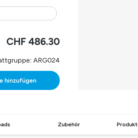
 Gehäuse.
CHF 486.30
mmen.
attgruppe: ARG024
e hinzufügen
C.
oads
Zubehör
Produkt