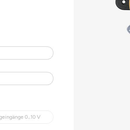
.
ftung in
r
-
r, konfigurierbar
eingänge 0...10 V
 ist zurzeit nicht verfügbar.)