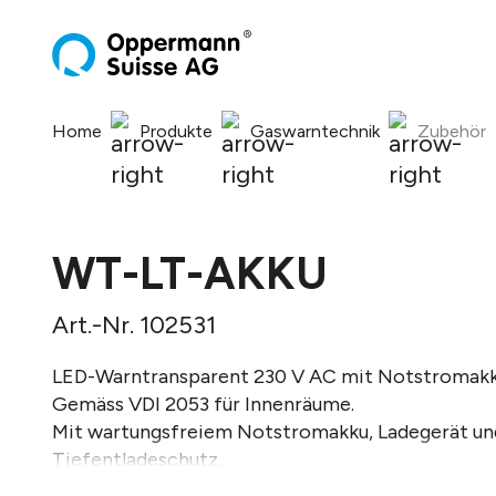
springen
Zur Hauptnavigation springen
Home
Produkte
Gaswarntechnik
Zubehör
WT-LT-AKKU
Art.-Nr. 102531
LED-Warntransparent 230 V AC mit Notstromak
Gemäss VDI 2053 für Innenräume.
Mit wartungsfreiem Notstromakku, Ladegerät un
Tiefentladeschutz.
Gehäuse aus Acrylglas mit Alu-Profil.