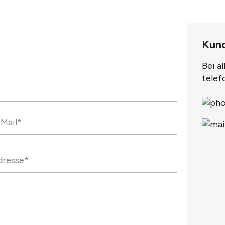
Kun
Bei a
telef