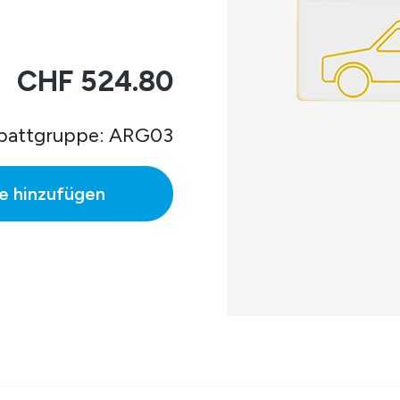
en)
.
CHF 524.80
battgruppe: ARG03
e hinzufügen