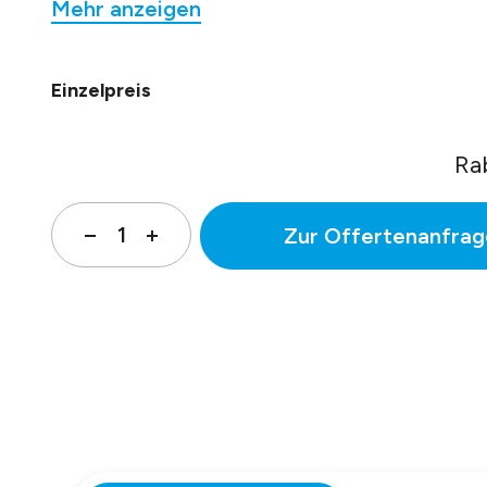
Mehr anzeigen
Mit Pikogramm (Motor abstellen - Garage verlass
gem. DIN 4844 für Rettungszeichenleuchten.
Betriebsspannung: 230 VAC mit NSV 24 V AC/DC
Einzelpreis
Beleuchtung: energiesparend 15 Watt.
Abm.: 605 x 187 x 22 mm (BxHxT).
Schutzart: IP 40.
Ra
Datenblatt-Nr. 36102
Zur Offertenanfrag