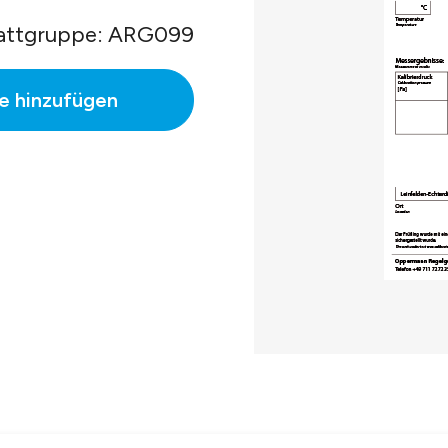
attgruppe: ARG099
e hinzufügen