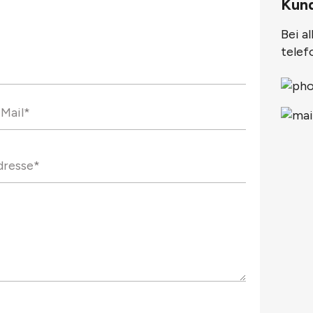
Kun
Bei a
telef