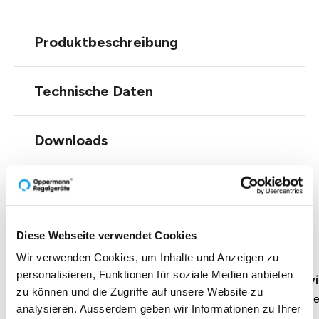
Produktbeschreibung
Technische Daten
Downloads
Einblicke zu 40 Jahren
Diese Webseite verwendet Cookies
Oppermann
Wir verwenden Cookies, um Inhalte und Anzeigen zu
personalisieren, Funktionen für soziale Medien anbieten
Geschäftsführung Heike Dirmeier
Interv
zu können und die Zugriffe auf unsere Website zu
Dauer 4 Minuten
Daue
analysieren. Ausserdem geben wir Informationen zu Ihrer