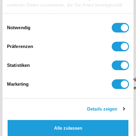
weiteren Daten zusammen, die Sie ihnen bereitgestellt
haben oder die sie im Rahmen Ihrer Nutzung der Dienste
gesammelt haben. Weiter Infos unter
Datenschutz
Einwilligungsauswahl
Notwendig
Präferenzen
Einblicke zu 40 Jahren
Oppermann
Statistiken
Geschäftsführung Heike Dirmeier
Interv
Marketing
Dauer 4 Minuten
Daue
Details zeigen
Kontakt
Alle zulassen