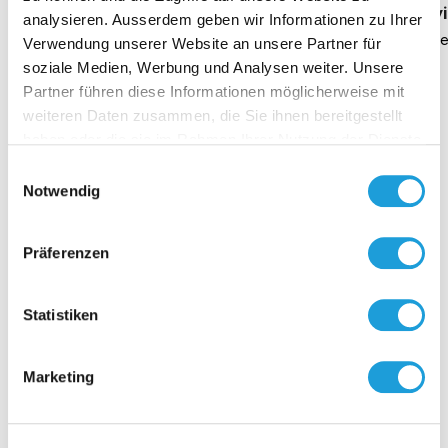
Geschäftsführung Heike Dirmeier
Interv
analysieren. Ausserdem geben wir Informationen zu Ihrer
Dauer 4 Minuten
Daue
Verwendung unserer Website an unsere Partner für
soziale Medien, Werbung und Analysen weiter. Unsere
Partner führen diese Informationen möglicherweise mit
weiteren Daten zusammen, die Sie ihnen bereitgestellt
haben oder die sie im Rahmen Ihrer Nutzung der Dienste
Kontakt
gesammelt haben. Weiter Infos unter
Datenschutz
Einwilligungsauswahl
Notwendig
Präferenzen
Statistiken
Marketing