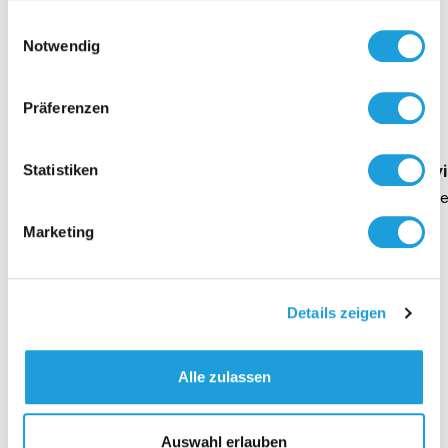
gesammelt haben. Weiter Infos unter
Datenschutz
Einwilligungsauswahl
Notwendig
Einblicke zu 40 Jahren
Präferenzen
Oppermann
Geschäftsführung Heike Dirmeier
Interv
Statistiken
Dauer 4 Minuten
Daue
Marketing
Details zeigen
Kontakt
Alle zulassen
Auswahl erlauben