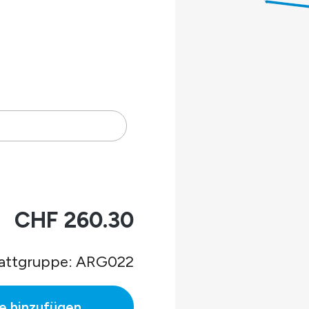
.
CHF 260.30
C.
attgruppe: ARG022
e hinzufügen