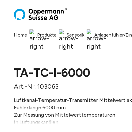
springen
Zur Hauptnavigation springen
Home
Produkte
Sensorik
Anlagenfühler/Ei
TA-TC-I-6000
Art.-Nr. 103063
Luftkanal-Temperatur-Transmitter Mittelwert ak
Fühlerlänge 6000 mm
Zur Messung von Mittelwerttemperaturen
in Lüftungskanälen.
Vollaktive flexible Fühlerrute.