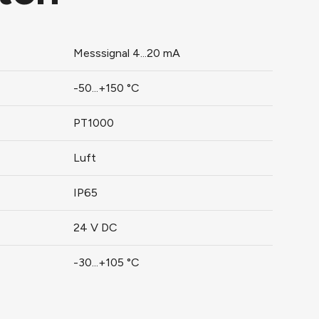
Messsignal 4...20 mA
-50...+150 °C
PT1000
Luft
IP65
24 V DC
-30...+105 °C