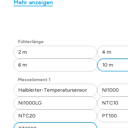
Mehr anzeigen
Anschlusskabel: dia. 5 mm x ca. 10 m
(LIYY 2 x 0,34 mm²) mit Aderendhülsen.
Isolationswiderstand: => 100 MOhm, 20°C, 500 V
Tauchhülse: 6 mm dia., L = 45 mm.
Werkstoff Tauchhülse: Edelstahl 1.4571.
Schutzart IP 65.
auswählen
Fühlerlänge
Datenblatt Nr. 20903
2 m
4 m
6 m
10 m
auswählen
Messelement 1
Halbleiter-Temperatursensor
NI1000
NI1000LG
NTC10
NTC20
PT100