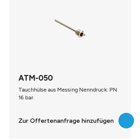
ATM-050
Tauchhülse aus Messing Nenndruck: PN
16 bar.
Einschraubgewinde: R 1/2" Aussen-Ø: 8
mm
Zur Offertenanfrage hinzufügen
Einbaulänge: 50 mm