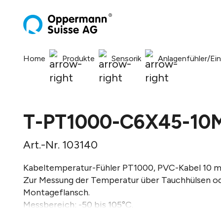
springen
Zur Hauptnavigation springen
Home
Produkte
Sensorik
Anlagenfühler/Ei
T-PT1000-C6X45-10
Art.-Nr. 103140
Kabeltemperatur-Fühler PT1000, PVC-Kabel 10 m,
Zur Messung der Temperatur über Tauchhülsen o
Montageflansch.
Messbereich: -50 bis 105°C.
Toleranz: +/- 0,3 K bei 0°C.