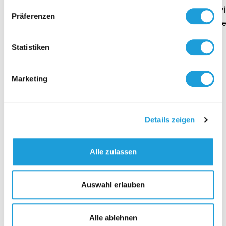
Geschäftsführung Heike Dirmeier
Interv
Präferenzen
Dauer 4 Minuten
Daue
Statistiken
Marketing
Kontakt
Details zeigen
Alle zulassen
Auswahl erlauben
Alle ablehnen