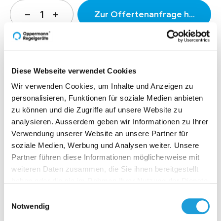
Zur Offertenanfrage hinzufüg
Produktbeschreibung
Diese Webseite verwendet Cookies
Wir verwenden Cookies, um Inhalte und Anzeigen zu
personalisieren, Funktionen für soziale Medien anbieten
Technische Daten
zu können und die Zugriffe auf unsere Website zu
analysieren. Ausserdem geben wir Informationen zu Ihrer
Downloads
Verwendung unserer Website an unsere Partner für
soziale Medien, Werbung und Analysen weiter. Unsere
Partner führen diese Informationen möglicherweise mit
weiteren Daten zusammen, die Sie ihnen bereitgestellt
haben oder die sie im Rahmen Ihrer Nutzung der Dienste
Einblicke zu 40 Jahren
gesammelt haben. Weiter Infos unter
Datenschutz
Einwilligungsauswahl
Oppermann
Notwendig