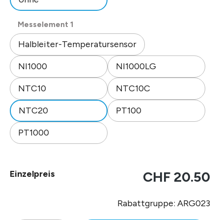
auswählen
Messelement 1
Halbleiter-Temperatursensor
NI1000
NI1000LG
NTC10
NTC10C
NTC20
PT100
PT1000
Einzelpreis
CHF 20.50
Rabattgruppe: ARG023