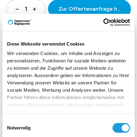
Zur Offertenanfrage hinzufüg
Produktbeschreibung
Diese Webseite verwendet Cookies
Wir verwenden Cookies, um Inhalte und Anzeigen zu
personalisieren, Funktionen für soziale Medien anbieten
Technische Daten
zu können und die Zugriffe auf unsere Website zu
analysieren. Ausserdem geben wir Informationen zu Ihrer
Downloads
Verwendung unserer Website an unsere Partner für
soziale Medien, Werbung und Analysen weiter. Unsere
Partner führen diese Informationen möglicherweise mit
weiteren Daten zusammen, die Sie ihnen bereitgestellt
haben oder die sie im Rahmen Ihrer Nutzung der Dienste
Einblicke zu 40 Jahren
gesammelt haben. Weiter Infos unter
Datenschutz
Einwilligungsauswahl
Oppermann
Notwendig