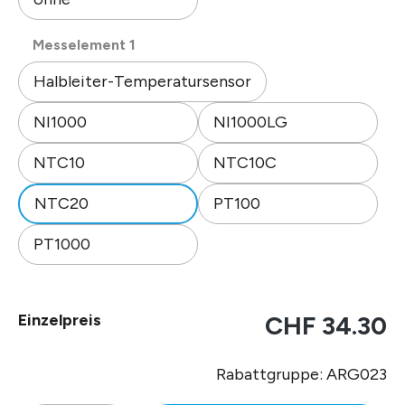
auswählen
Messelement 1
Halbleiter-Temperatursensor
NI1000
NI1000LG
NTC10
NTC10C
NTC20
PT100
PT1000
Einzelpreis
CHF 34.30
Rabattgruppe: ARG023