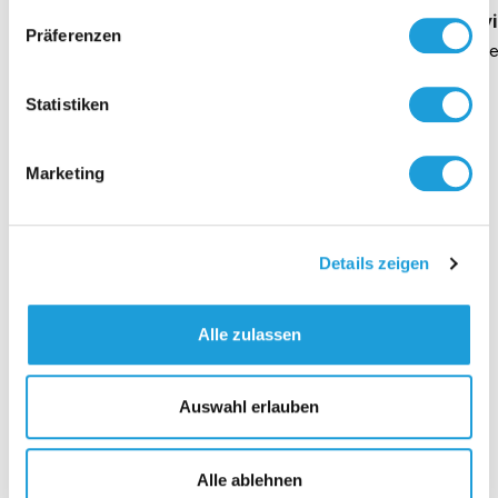
Geschäftsführung Heike Dirmeier
Interv
Präferenzen
Dauer 4 Minuten
Daue
Statistiken
Marketing
Kontakt
Details zeigen
Alle zulassen
Auswahl erlauben
Alle ablehnen