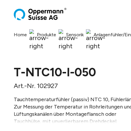
springen
Zur Hauptnavigation springen
Home
Produkte
Sensorik
Anlagenfühler/Ei
T-NTC10-I-050
Art.-Nr. 102927
Tauchtemperaturfühler (passiv) NTC 10, Fühlerl
Zur Messung der Temperatur in Rohrleitungen un
Lüftungskanälen über Montageflansch oder
Tauchhülse, mit unverlierbarem Drehdeckel.
8 Deckelpositionen wählbar.