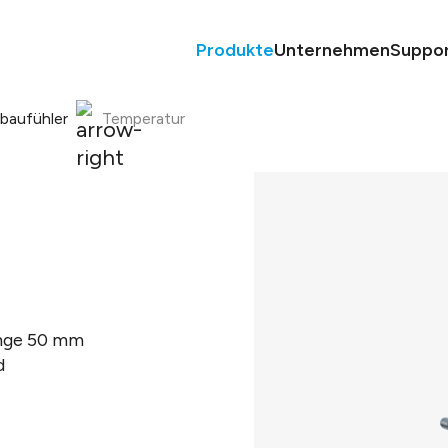
Produkte
Unternehmen
Suppo
nbaufühler
Temperatur
änge 50 mm
d