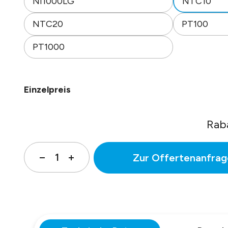
NI1000LG
NTC10
NTC20
PT100
PT1000
Einzelpreis
Rab
Zur Offertenanfrag