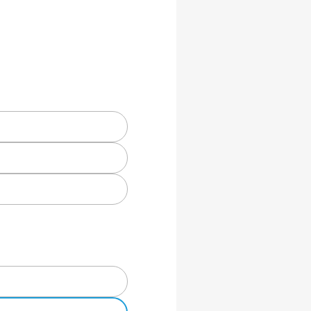
 mm².
°C.
 DC.