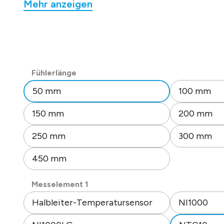
Mehr anzeigen
Messbereich: -50 bis 120°C.
Toleranz: +/- 0,2 K bei 25°C.
Fühlerdurchmesser 6 mm (Edelstahl).
Kunststoffgehäuse dunkelgrau/gelb.
Schutzart: IP 65 (inkl. Dichtring).
Zugentlastung M 16.
auswählen
Fühlerlänge
Schnellverdrahtung durch Federklemmen 0,2-1,5
50 mm
100 mm
Zulässige Umgebungstemperatur: -25 °C bis +85 
Isolationswiderstand: => 100 MOhm, 20°C, 500 V
150 mm
200 mm
Datenblatt Nr. 20900
250 mm
300 mm
450 mm
auswählen
Messelement 1
Halbleiter-Temperatursensor
NI1000