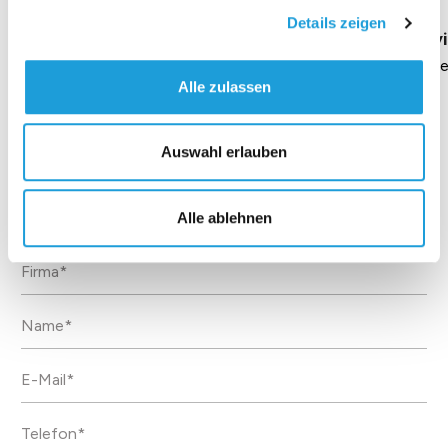
Details zeigen
Geschäftsführung Heike Dirmeier
Interv
Dauer 4 Minuten
Daue
Alle zulassen
Auswahl erlauben
Kontakt
Alle ablehnen