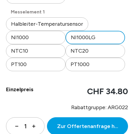
auswählen
Messelement 1
Halbleiter-Temperatursensor
NI1000
NI1000LG
NTC10
NTC20
PT100
PT1000
Einzelpreis
CHF 34.80
Rabattgruppe: ARG022
Zur Offertenanfrage hinzufüg