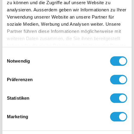
zu können und die Zugriffe auf unsere Website zu
analysieren. Ausserdem geben wir Informationen zu Ihrer
Verwendung unserer Website an unsere Partner für
soziale Medien, Werbung und Analysen weiter. Unsere
F-13
Partner führen diese Informationen möglicherweise mit
Luftkanalf
weiteren Daten zusammen, die Sie ihnen bereitgestellt
Bohrungsd
haben oder die sie im Rahmen Ihrer Nutzung der Dienste
Zum Befest
gesammelt haben. Weiter Infos unter
Datenschutz
Fühler
Einwilligungsauswahl
am Gehäuse
Notwendig
Zur O
Für gerade 
Lippendich
zum luftdi
Präferenzen
zum
Anschraube
Der Flansc
Statistiken
Kunststoff,
inklusive K
zum Fixiere
Einblicke zu 40 Jahren
Marketing
Datenblatt
Oppermann