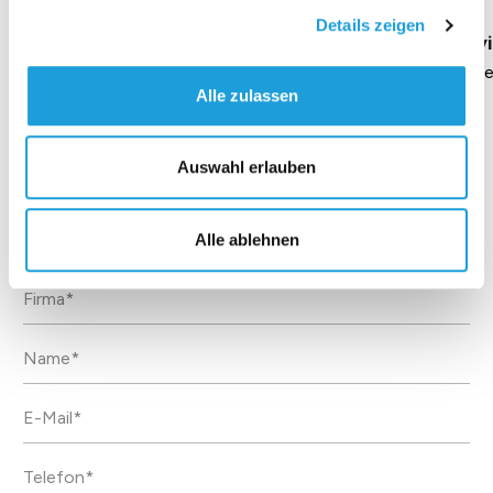
Details zeigen
Geschäftsführung Heike Dirmeier
Interv
Dauer 4 Minuten
Daue
Alle zulassen
Auswahl erlauben
Kontakt
Alle ablehnen