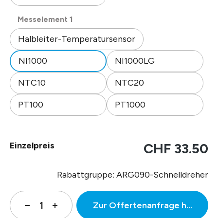
auswählen
Messelement 1
Halbleiter-Temperatursensor
NI1000
NI1000LG
NTC10
NTC20
PT100
PT1000
Einzelpreis
CHF 33.50
Rabattgruppe: ARG090-Schnelldreher
Zur Offertenanfrage hinzufüg