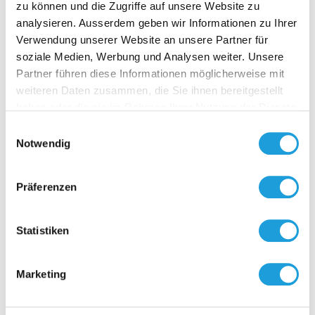
zu können und die Zugriffe auf unsere Website zu
analysieren. Ausserdem geben wir Informationen zu Ihrer
Verwendung unserer Website an unsere Partner für
soziale Medien, Werbung und Analysen weiter. Unsere
F-13
Partner führen diese Informationen möglicherweise mit
Luftkanalf
weiteren Daten zusammen, die Sie ihnen bereitgestellt
Bohrungsd
haben oder die sie im Rahmen Ihrer Nutzung der Dienste
Zum Befest
gesammelt haben. Weiter Infos unter
Datenschutz
Fühler
Einwilligungsauswahl
am Gehäuse
Notwendig
Zur O
Für gerade 
Lippendich
zum luftdi
Präferenzen
zum
Anschraube
Der Flansc
Statistiken
Kunststoff,
inklusive K
zum Fixiere
Einblicke zu 40 Jahren
Marketing
Datenblatt
Oppermann