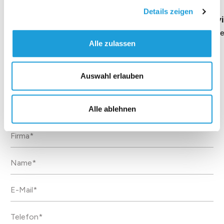
Details zeigen
Geschäftsführung Heike Dirmeier
Interv
Dauer 4 Minuten
Daue
Alle zulassen
Auswahl erlauben
Kontakt
Alle ablehnen