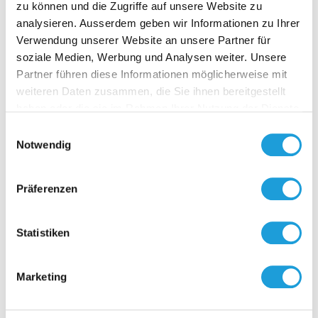
zu können und die Zugriffe auf unsere Website zu
analysieren. Ausserdem geben wir Informationen zu Ihrer
Verwendung unserer Website an unsere Partner für
soziale Medien, Werbung und Analysen weiter. Unsere
F-13
Partner führen diese Informationen möglicherweise mit
Luftkanalf
weiteren Daten zusammen, die Sie ihnen bereitgestellt
Bohrungsd
haben oder die sie im Rahmen Ihrer Nutzung der Dienste
Zum Befest
gesammelt haben. Weiter Infos unter
Datenschutz
Fühler
Einwilligungsauswahl
am Gehäuse
Notwendig
Zur O
Für gerade 
Lippendich
zum luftdi
Präferenzen
zum
Anschraube
Der Flansc
Statistiken
Kunststoff,
inklusive K
zum Fixiere
Einblicke zu 40 Jahren
Marketing
Datenblatt
Oppermann