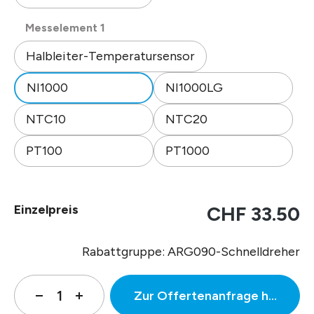
auswählen
Messelement 1
Halbleiter-Temperatursensor
NI1000
NI1000LG
NTC10
NTC20
PT100
PT1000
Einzelpreis
CHF 33.50
Rabattgruppe: ARG090-Schnelldreher
Zur Offertenanfrage hinzufüg