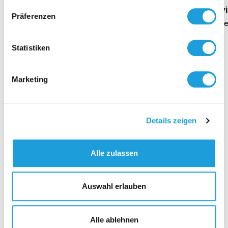
Geschäftsführung Heike Dirmeier
Interv
Präferenzen
Dauer 4 Minuten
Daue
Statistiken
Marketing
Kontakt
Details zeigen
Alle zulassen
Auswahl erlauben
Alle ablehnen