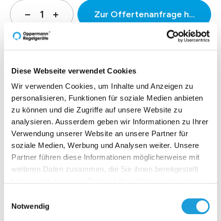
Zur Offertenanfrage hinzufüg
Produktbeschreibung
Diese Webseite verwendet Cookies
Wir verwenden Cookies, um Inhalte und Anzeigen zu
personalisieren, Funktionen für soziale Medien anbieten
Technische Daten
zu können und die Zugriffe auf unsere Website zu
analysieren. Ausserdem geben wir Informationen zu Ihrer
Downloads
Verwendung unserer Website an unsere Partner für
soziale Medien, Werbung und Analysen weiter. Unsere
Partner führen diese Informationen möglicherweise mit
weiteren Daten zusammen, die Sie ihnen bereitgestellt
haben oder die sie im Rahmen Ihrer Nutzung der Dienste
Einblicke zu 40 Jahren
gesammelt haben. Weiter Infos unter
Datenschutz
Einwilligungsauswahl
Oppermann
Notwendig