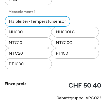
auswählen
Messelement 1
Halbleiter-Temperatursensor
NI1000
NI1000LG
NTC10
NTC10C
NTC20
PT100
PT1000
Einzelpreis
CHF 50.40
Rabattgruppe: ARG023