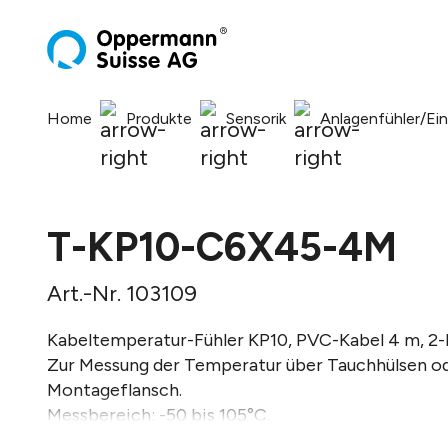
springen
Zur Hauptnavigation springen
Home
Produkte
Sensorik
Anlagenfühler/Ei
T-KP10-C6X45-4M
Art.-Nr. 103109
Kabeltemperatur-Fühler KP10, PVC-Kabel 4 m, 2-
Zur Messung der Temperatur über Tauchhülsen o
Montageflansch.
Messbereich: -50 bis 105°C.
Toleranz: +/- 0,2 K bei 25 °C.