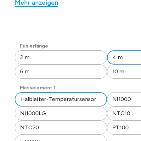
Mehr anzeigen
Anschlusskabel: dia. 5 mm x ca. 4 m
(LIYY 2 x 0,34 mm²) mit Aderendhülsen.
Isolationswiderstand: => 100 MOhm, 20°C, 500 V
Tauchhülse: 6 mm dia., L = 45 mm.
Werkstoff Tauchhülse: Edelstahl 1.4571.
Schutzart IP 65.
auswählen
Fühlerlänge
Datenblatt Nr. 20903
2 m
4 m
6 m
10 m
auswählen
Messelement 1
Halbleiter-Temperatursensor
NI1000
NI1000LG
NTC10
NTC20
PT100