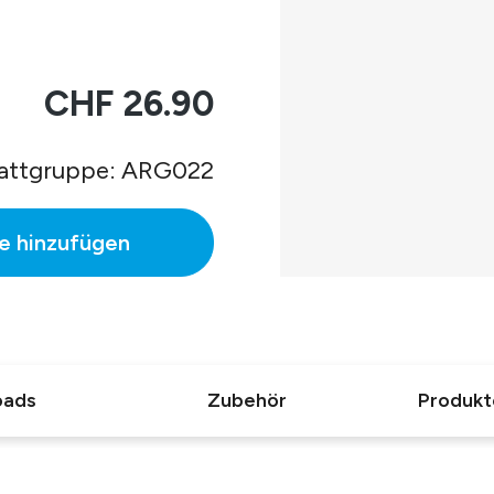
CHF 26.90
attgruppe: ARG022
e hinzufügen
oads
Zubehör
Produkt