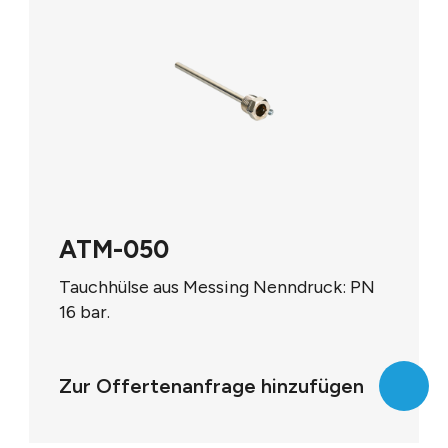
ATM-050
Tauchhülse aus Messing Nenndruck: PN
16 bar.
Einschraubgewinde: R 1/2" Aussen-Ø: 8
mm
Zur Offertenanfrage hinzufügen
Einbaulänge: 50 mm