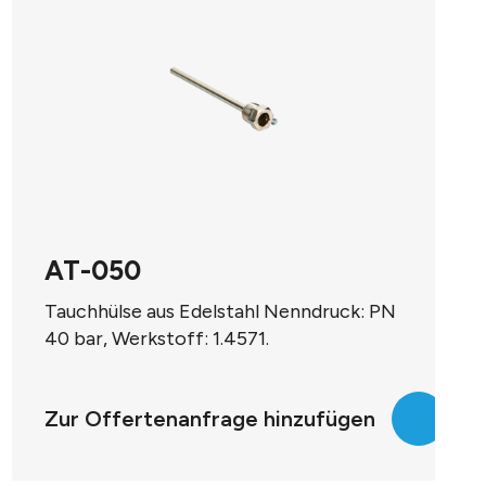
AT-050
Tauchhülse aus Edelstahl Nenndruck: PN
40 bar, Werkstoff: 1.4571.
Einschraubgewinde: G 1/2 A Aussen-Ø: 9
mm
Zur Offertenanfrage hinzufügen
Einbaulänge: 50 mm