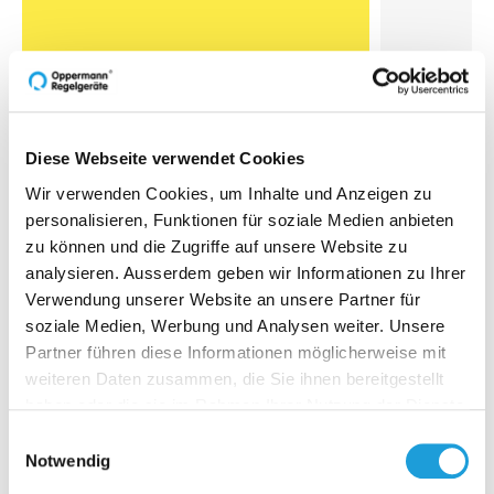
TH-MS-
Tauchhülse
10 bar.
""Einschrau
Diese Webseite verwendet Cookies
Aussen-Ø: 
Wir verwenden Cookies, um Inhalte und Anzeigen zu
Einbauläng
personalisieren, Funktionen für soziale Medien anbieten
Zur O
zu können und die Zugriffe auf unsere Website zu
analysieren. Ausserdem geben wir Informationen zu Ihrer
Verwendung unserer Website an unsere Partner für
soziale Medien, Werbung und Analysen weiter. Unsere
Partner führen diese Informationen möglicherweise mit
weiteren Daten zusammen, die Sie ihnen bereitgestellt
haben oder die sie im Rahmen Ihrer Nutzung der Dienste
Einblicke zu 40 Jahren
gesammelt haben. Weiter Infos unter
Datenschutz
Einwilligungsauswahl
Oppermann
Notwendig