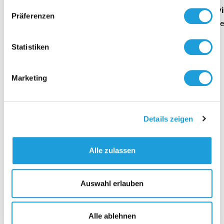
Geschäftsführung Heike Dirmeier
Interv
Präferenzen
Dauer 4 Minuten
Daue
Statistiken
Marketing
Kontakt
Details zeigen
Alle zulassen
Auswahl erlauben
Alle ablehnen